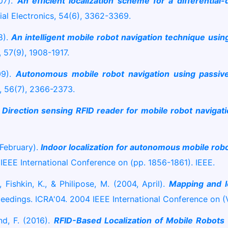
007).
An efficient localization scheme for a differential
ial Electronics, 54(6), 3362-3369.
8).
An intelligent mobile robot navigation technique usin
 57(9), 1908-1917.
09).
Autonomous mobile robot navigation using passive
s, 56(7), 2366-2373.
.
Direction sensing RFID reader for mobile robot navigati
 February).
Indoor localization for autonomous mobile rob
EEE International Conference on (pp. 1856-1861). IEEE.
 Fishkin, K., & Philipose, M. (2004, April).
Mapping and lo
edings. ICRA'04. 2004 IEEE International Conference on (Vo
d, F. (2016).
RFID-Based Localization of Mobile Robots 