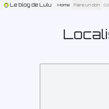
Le blog de Lulu
Home
(current)
Faire un don
Co
Locali