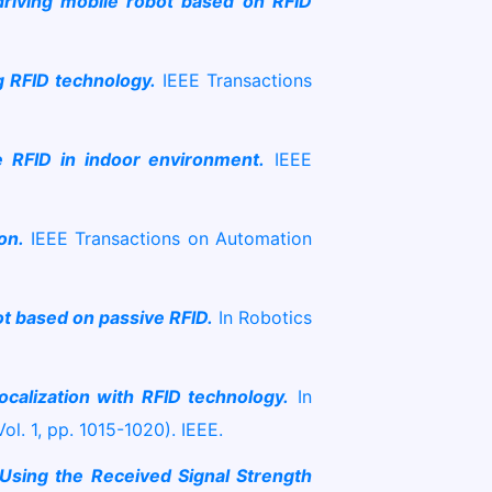
-driving mobile robot based on RFID
g RFID technology.
IEEE Transactions
 RFID in indoor environment.
IEEE
on.
IEEE Transactions on Automation
ot based on passive RFID.
In Robotics
calization with RFID technology.
In
l. 1, pp. 1015-1020). IEEE.
Using the Received Signal Strength