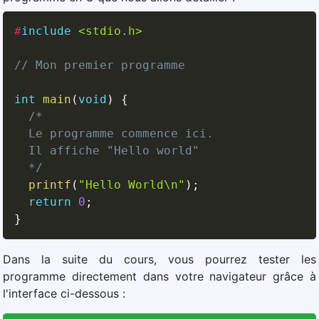
#
include
<stdio.h>
// Mon premier programme
int
main
(
void
)
{
/* 

  Le programme commence ici.

  Il affiche "Hello world"

  */
printf
(
"Hello World\n"
)
;
return
0
;
}
Dans la suite du cours, vous pourrez tester les
programme directement dans votre navigateur grâce à
l'interface ci-dessous :