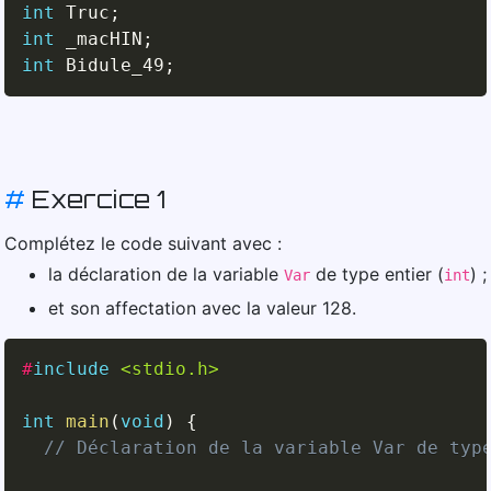
int
 Truc
;
int
 _macHIN
;
int
 Bidule_49
;
#
Exercice 1
Complétez le code suivant avec :
la déclaration de la variable
de type entier (
) ;
Var
int
et son affectation avec la valeur 128.
#
include
<stdio.h>
int
main
(
void
)
{
// Déclaration de la variable Var de typ