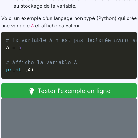
au stockage de la variable.
Voici un exemple d'un langage non typé (Python) qui crée
une variable
et affiche sa valeur :
A
# La variable A n'est pas déclarée avant s
A 
=
5
# Affiche la variable A
print
(
A
)
Tester l'exemple en ligne