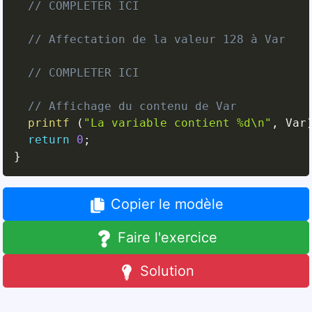
// COMPLETER ICI
// Affectation de la valeur 128 à Var
// COMPLETER ICI
// Affichage du contenu de Var
printf
(
"La variable contient %d\n"
,
 Var
return
0
;
}
Copier le modèle
Faire l'exercice
Solution