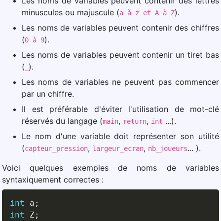
Les noms de variables peuvent contenir des lettres
minuscules ou majuscule (
).
a à z et A à Z
Les noms de variables peuvent contenir des chiffres
(
).
0 à 9
Les noms de variables peuvent contenir un tiret bas
(
).
_
Les noms de variables ne peuvent pas commencer
par un chiffre.
Il est préférable d'éviter l'utilisation de mot-clé
réservés du langage (
,
,
...).
main
return
int
Le nom d'une variable doit représenter son utilité
(
,
,
... ).
capteur_pression
largeur_ecran
nb_joueurs
Voici quelques exemples de noms de variables
syntaxiquement correctes :
int
 a
;
int
 Z
;