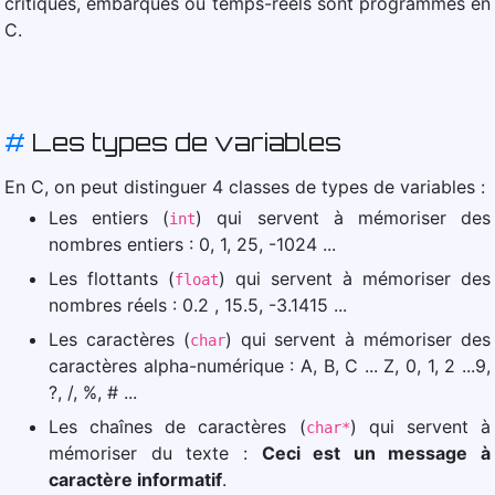
critiques, embarqués ou temps-réels sont programmés en
C.
#
Les types de variables
En C, on peut distinguer 4 classes de types de variables :
Les entiers (
) qui servent à mémoriser des
int
nombres entiers : 0, 1, 25, -1024 ...
Les flottants (
) qui servent à mémoriser des
float
nombres réels : 0.2 , 15.5, -3.1415 ...
Les caractères (
) qui servent à mémoriser des
char
caractères alpha-numérique : A, B, C ... Z, 0, 1, 2 ...9,
?, /, %, # ...
Les chaînes de caractères (
) qui servent à
char*
mémoriser du texte :
Ceci est un message à
caractère informatif
.