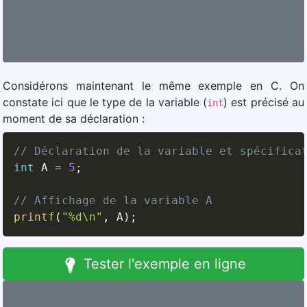
Considérons maintenant le même exemple en C. On
constate ici que le type de la variable (
) est précisé au
int
moment de sa déclaration :
// Déclaration de la variable et spécifica
int
 A 
=
5
;
// Affichage de la variable A
printf
(
"%d\n"
,
 A
)
;
Tester l'exemple en ligne