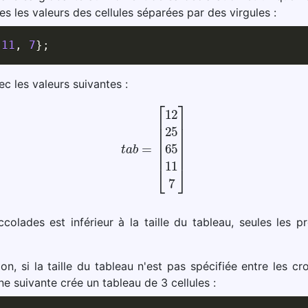
s les valeurs des cellules séparées par des virgules :
11
,
7
}
;
ec les valeurs suivantes :
(1)
t
a
b
=
[
12
25
65
11
7
]
colades est inférieur à la taille du tableau, seules les p
tion, si la taille du tableau n'est pas spécifiée entre les cr
e suivante crée un tableau de 3 cellules :