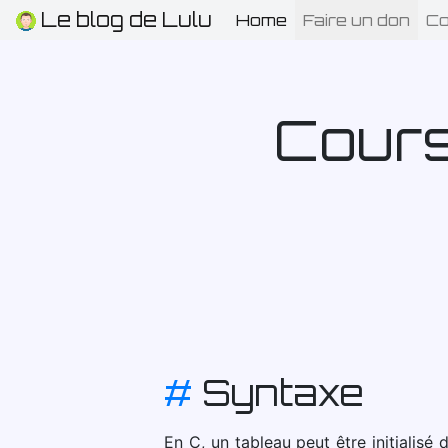
Le blog de Lulu
Home
(current)
Faire un don
Co
Cours 
#
Syntaxe
En C, un tableau peut être initialis