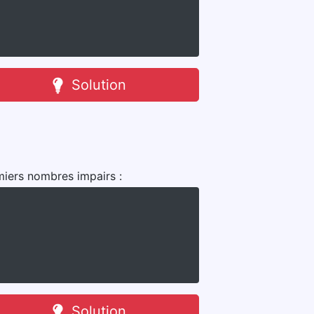
Solution
miers nombres impairs :
Solution