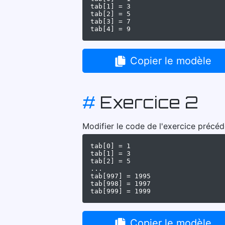
tab[1] = 3

tab[2] = 5

tab[3] = 7

Copier le modèle
#
Exercice 2
Modifier le code de l'exercice précé
tab[0] = 1

tab[1] = 3

tab[2] = 5

...

tab[997] = 1995

tab[998] = 1997

Copier le modèle