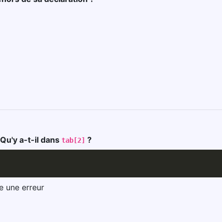
 Qu'y a-t-il dans
?
tab[2]
e une erreur