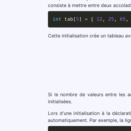
consiste à mettre entre deux accolade
int
 tab
[
5
]
=
{
12
,
25
,
65
,
Cette initialisation crée un tableau av
Si le nombre de valeurs entre les ac
initialisées.
Lors d'une initialisation à la déclara
automatiquement. Par exemple, la lign