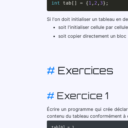
int
 tab
[
]
=
{
1
,
2
,
3
}
;
Si l'on doit initialiser un tableau en d
soit l'initialiser cellule par cellule
soit copier directement un blo
#
Exercices
#
Exercice 1
Écrire un programme qui crée déclare
contenu du tableau conformément à 
tab[0] = 1
