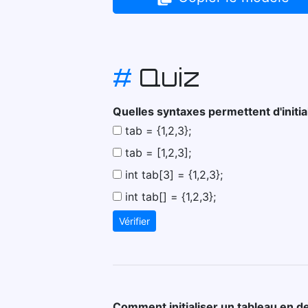
#
Quiz
Quelles syntaxes permettent d'initia
tab = {1,2,3};
tab = [1,2,3];
int tab[3] = {1,2,3};
int tab[] = {1,2,3};
Vérifier
Comment initialiser un tableau en d