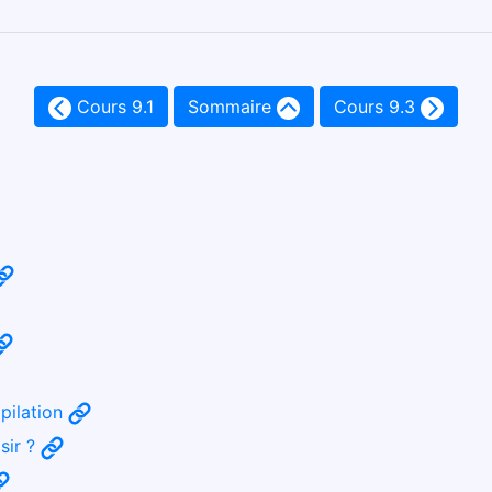
Cours 9.1
Sommaire
Cours 9.3
mpilation
sir ?