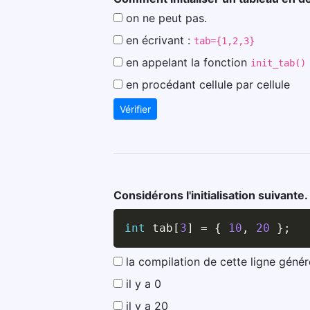
on ne peut pas.
en écrivant :
tab={1,2,3}
en appelant la fonction
init_tab()
en procédant cellule par cellule
Vérifier
Considérons l'initialisation suivante.
int
 tab
[
3
]
=
{
10
,
20
}
;
la compilation de cette ligne génér
il y a 0
il y a 20