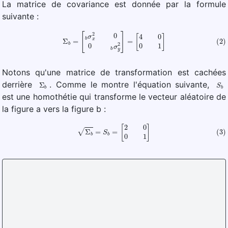
La matrice de covariance est donnée par la formule
suivante :
(2)
Σ
b
=
[
b
σ
x
2
0
0
b
σ
y
2
]
=
[
4
0
0
1
]
Notons qu'une matrice de transformation est cachées
Σ
b
S
b
derrière
. Comme le montre l'équation suivante,
est une homothétie qui transforme le vecteur aléatoire de
la figure a vers la figure b :
(3)
Σ
b
=
S
b
=
[
2
0
0
1
]