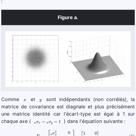
:
Figure a.
x
y
Comme
et
sont indépendants (non corrélés), la
matrice de covariance est diagnale et plus précisément
une matrice identité car l'écart-type est égal à 1 sur
a
σ
x
=
a
σ
y
=
1
chaque axe (
) dans l'équation suivante :
(1)
Σ
a
=
[
a
σ
x
2
0
0
a
σ
y
2
]
=
[
1
0
0
1
]