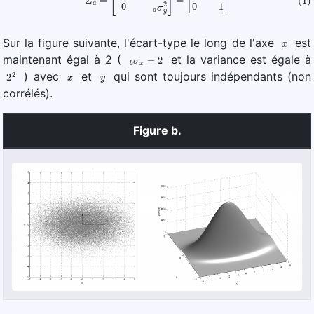
x
Sur la figure suivante, l'écart-type le long de l'axe
est
b
σ
x
=
2
maintenant égal à 2 (
et la variance est égale à
2
2
x
y
) avec
et
qui sont toujours indépendants (non
corrélés).
Figure b.