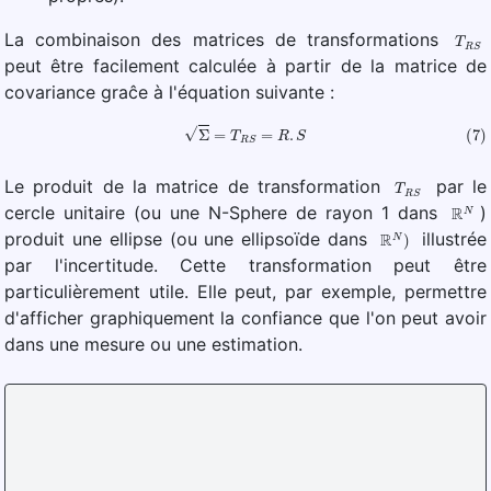
T
R
S
La combinaison des matrices de transformations
peut être facilement calculée à partir de la matrice de
covariance graĉe à l'équation suivante :
(7)
Σ
=
T
R
S
=
R
.
S
T
R
S
Le produit de la matrice de transformation
par le
R
N
cercle unitaire (ou une N-Sphere de rayon 1 dans
)
R
N
)
produit une ellipse (ou une ellipsoïde dans
illustrée
par l'incertitude. Cette transformation peut être
particulièrement utile. Elle peut, par exemple, permettre
d'afficher graphiquement la confiance que l'on peut avoir
dans une mesure ou une estimation.