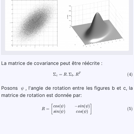
La matrice de covariance peut être réécrite :
(4)
Σ
c
=
R
.
Σ
b
.
R
T
ψ
Posons
, l'angle de rotation entre les figures b et c, la
matrice de rotation est donnée par:
(5)
R
=
[
c
o
s
(
ψ
)
−
s
i
n
(
ψ
)
s
i
n
(
ψ
)
c
o
s
(
ψ
)
]